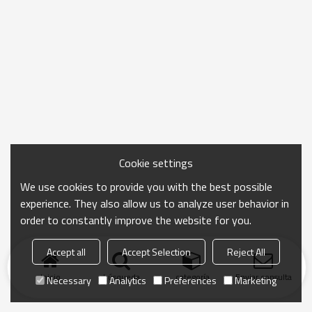
Cookie settings
We use cookies to provide you with the best possible
experience. They also allow us to analyze user behavior in
order to constantly improve the website for you.
Accept all
Accept Selection
Reject All
Inicio
búsqueda
categoría
Enviar consulta
Necessary
Analytics
Preferences
Marketing