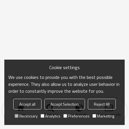
Cookie settings
We use cookies to provide you with the best possible
experience. They also allow us to analyze user behavior in
order to constantly improve the website for you.
Accept all
Accept Selection
Reject All
Inicio
búsqueda
categoría
Enviar consulta
Necessary
Analytics
Preferences
Marketing